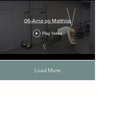
06-Arna og Matthías
Play Video
Load More
Verkefni í nóvember
Hver og einn eða í litlum
hópum að skrifa niður