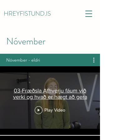
HREYFISTUND.IS
Nóvember
Nóvember - eldri
03-Fræðsla Afhverju fáum við
verki og hvað er hægt að gera
Play Video